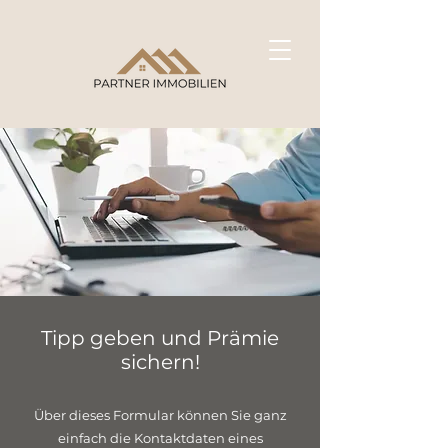
Tipp geben und Prämie
sichern!
Über dieses Formular können Sie ganz
einfach die Kontaktdaten eines