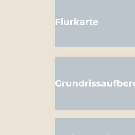
Flurkarte
Grundrissaufber