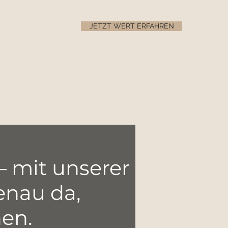
JETZT WERT ERFAHREN
– mit unserer
enau da,
hen.