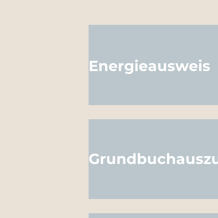
Energieausweis
Grundbuchausz