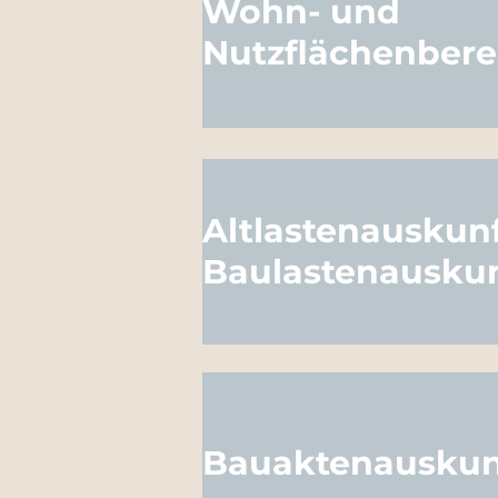
Wohn- und
Nutzflächenber
Altlastenauskun
Baulastenausku
Bauaktenauskun