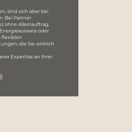
n, sind sich aber bei
. Bei Partner
nz ohne Alleinauftrag.
 Energieausweis oder
flexiblen
ungen, die Sie wirklich
rer Expertise an Ihrer