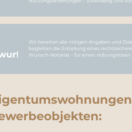
Nutzungsänderungen – zuverlässig und voll
Wir bereiten alle nötigen Angaben und Dok
begleiten die Erstellung eines rechtssicher
wurf
Wunsch-Notariat – für einen reibungslosen
 Eigentumswohnungen
ewerbeobjekten: